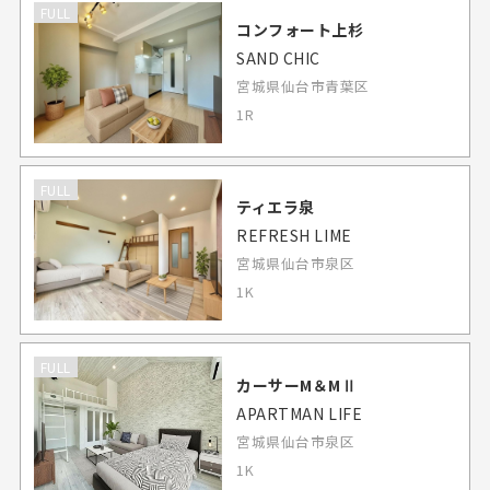
FULL
コンフォート上杉
SAND CHIC
宮城県仙台市青葉区
1R
FULL
ティエラ泉
REFRESH LIME
宮城県仙台市泉区
1K
FULL
カーサーM＆MⅡ
APARTMAN LIFE
宮城県仙台市泉区
1K