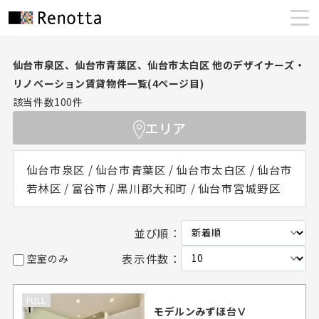
仙台市泉区、仙台市青葉区、仙台市太白区 他のデザイナーズ・
リノベーション賃貸物件一覧(4ページ目)
該当件数
100
件
エリア
仙台市泉区 / 仙台市青葉区 / 仙台市太白区 / 仙台市
若林区 / 富谷市 / 黒川郡大和町 / 仙台市宮城野区
並び順：
表示件数：
空室のみ
FULL
モデルンみずほ台Ⅴ