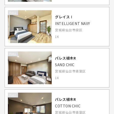
FULL
グレイスⅠ
INTELLIGENT NAVY
宮城県仙台市泉区
1K
FULL
パレス植木R
SAND CHIC
宮城県仙台市青葉区
1K
FULL
パレス植木R
COTTON CHIC
宮城県仙台市青葉区