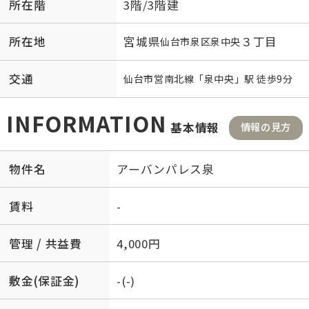
所在階
3階/3階建
所在地
宮城県
３丁目
仙台市泉区
泉中央
交通
仙台市営南北線
「
泉中央
」駅 徒歩9分
INFORMATION
基本情報
情報の見方
物件名
アーバンパレス泉
賃料
-
管理 / 共益費
4,000円
敷金(保証金)
-(-)