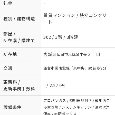
礼金
-
賃貸マンション / 鉄筋コンクリ
種別 / 建物構造
ート
部屋 /
302 / 3階 / 3階建
所在階 / 階建て
所在地
宮城県
３丁目
仙台市泉区
泉中央
交通
仙台市営南北線
「
泉中央
」駅 徒歩9分
更新料 /
- / 2.2万円
更新事務手数料
プロパンガス / 照明器具付き / 敷地内ご
設備条件
み置き場 / システムキッチン / 温水洗浄
便座 / 宅配ボックス