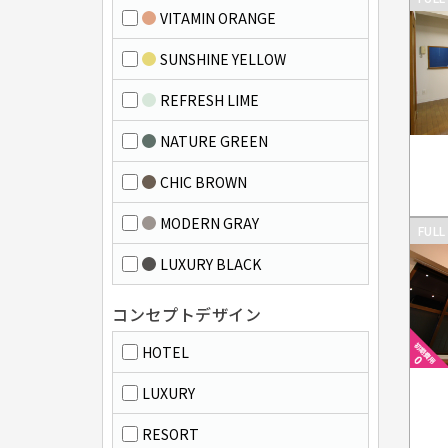
VITAMIN ORANGE
SUNSHINE YELLOW
REFRESH LIME
NATURE GREEN
CHIC BROWN
MODERN GRAY
FULL
LUXURY BLACK
コンセプトデザイン
HOTEL
LUXURY
RESORT