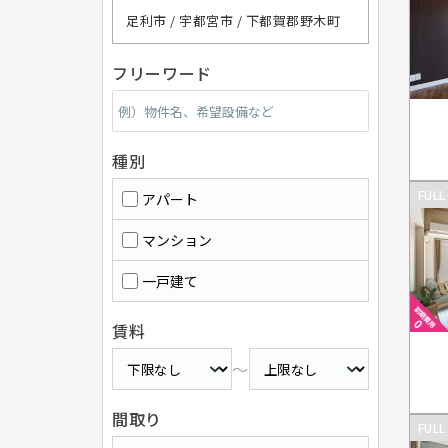
足利市 / 宇都宮市 / 下都賀郡野木町
フリーワード
種別
FULL
アパート
マンション
一戸建て
賃料
～
間取り
FULL