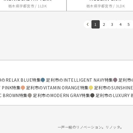
栃木県宇都宮市 / 1LDK
栃木県宇都宮市 / 3LDK
1
2
3
4
5
のRELAX BLUE特集
足利市のINTELLIGENT NAVY特集
足利市の
 PINK特集
足利市のVITAMIN ORANGE特集
足利市のSUNSHINE
C BROWN特集
足利市のMODERN GRAY特集
足利市のLUXURY 
一戸一絵のリノベーション。リノッタ。