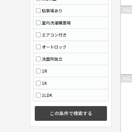
FULL
駐車場あり
室内洗濯機置場
エアコン付き
オートロック
洗面所独立
1R
FULL
1K
1LDK
この条件で検索する