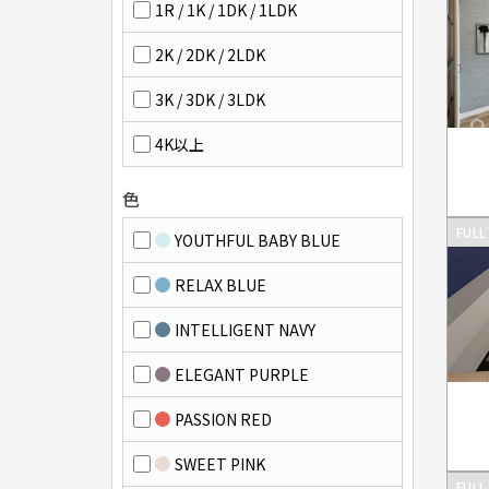
1R / 1K / 1DK / 1LDK
2K / 2DK / 2LDK
3K / 3DK / 3LDK
4K以上
色
FULL
YOUTHFUL BABY BLUE
RELAX BLUE
INTELLIGENT NAVY
ELEGANT PURPLE
PASSION RED
SWEET PINK
FULL