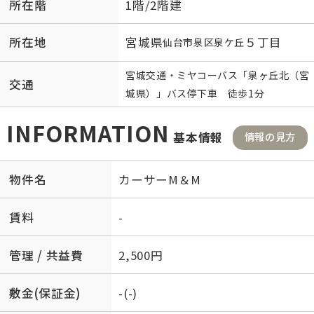
所在階
1階/2階建
所在地
宮城県
５丁目
仙台市泉区
泉ケ丘
宮城交通・ミヤコーバス「泉ヶ丘北（宮
交通
城県）」バス停下車 徒歩1分
INFORMATION
基本情報
情報の見方
物件名
カーサーM＆M
賃料
-
管理 / 共益費
2,500円
敷金(保証金)
-(-)