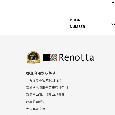
〒
PHONE
0
NUMBER
都道府県から探す
北海道
青森
宮城
秋田
山形
茨城
栃木
埼玉
千葉
東京
神奈川
新潟
富山
石川
福井
山梨
長野
岐阜
静岡
愛知
大阪
兵庫
奈良