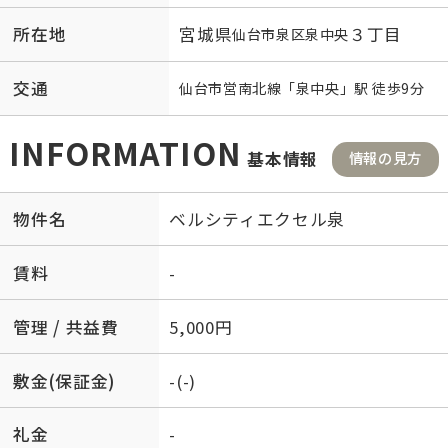
所在地
宮城県
３丁目
仙台市泉区
泉中央
交通
仙台市営南北線
「
泉中央
」駅 徒歩9分
INFORMATION
基本情報
情報の見方
物件名
ベルシティエクセル泉
賃料
-
管理 / 共益費
5,000円
敷金(保証金)
-(-)
礼金
-