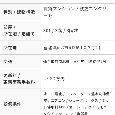
賃貸マンション / 鉄筋コンクリ
種別 / 建物構造
ート
部屋 /
301 / 3階 / 3階建
所在階 / 階建て
所在地
宮城県
３丁目
仙台市泉区
泉中央
交通
仙台市営南北線
「
泉中央
」駅 徒歩9分
更新料 /
- / 2.2万円
更新事務手数料
オール電化 / エレベーター / 温水洗浄便
座 / エアコン / シューズボックス / ネッ
設備条件
ト使用料無料 / オートロック / TVモニ
タ付インターホン / 角部屋