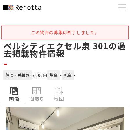
この物件の募集は終了しました。
ベルシティエクセル泉 301の過
去掲載物件情報
-
5,000円
-
-
管理・共益費
敷金
礼金
間取り
地図
画像