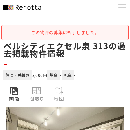
この物件の募集は終了しました。
ベルシティエクセル泉 313の過
去掲載物件情報
-
5,000円
-
-
管理・共益費
敷金
礼金
間取り
地図
画像