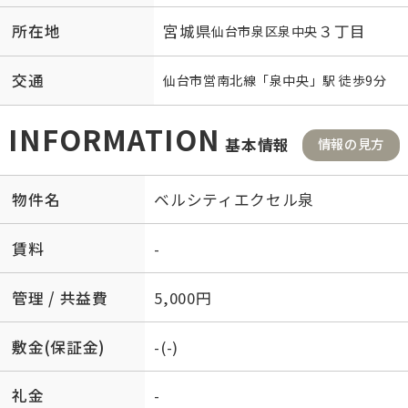
所在地
宮城県
３丁目
仙台市泉区
泉中央
交通
仙台市営南北線
「
泉中央
」駅 徒歩9分
INFORMATION
基本情報
情報の見方
物件名
ベルシティエクセル泉
賃料
-
管理 / 共益費
5,000円
敷金(保証金)
-(-)
礼金
-