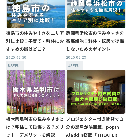
徳島市の住みやすさをエリア
静岡県浜松市の住みやすさを
別に比較！子育て・移住にお
徹底解説！移住・転居で後悔
すすめの街はどこ？
しないためのポイント
2026.01.30
2026.01.29
USEFUL
USEFUL
栃木県足利市の住みやすさと
プロジェクター付き賃貸で自
は？移住して後悔する？メリ
分の部屋が映画館。popIn
ット・デメリットを解説
Aladdin搭載「THEATER