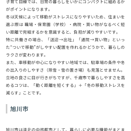
子育て目線では、日常の暮らしをいかにコンパクトに組めるか
がポイントになります。
冬は天候によって移動がストレスになりやすいため、住まいを
選ぶ際は 職場・保育園（学校）・病院・買い物がなるべく短
い距離で完結するかを意識すると、負担が減りやすいです。
特に共働きの場合、「送迎→出社」「通院→買い物」といっ
た“ついで移動”がしやすい配置を作れるかどうかで、暮らしの
ラクさが変わります。
また、車移動が中心になりやすい地域では、駐車場の条件や冬
の出入りのしやすさ（除雪・雪の置き場）も見落とせません。
立地の良さに目が行きがちですが、千歳市で暮らしやすさを高
めるコツは、「動く距離を短くする」＋「冬の移動ストレスを
減らす」ことです。
旭川市
旭川市は道北の中核都市として、暮らしに必要な機能がまとま