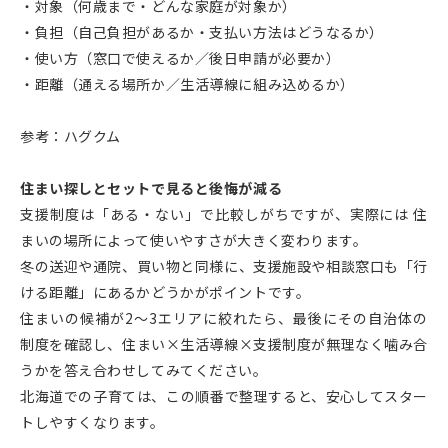
・対象（何歳まで・どんな家庭が対象か）
・負担（自己負担があるか・支払い方法はどうなるか）
・使い方（窓口で使えるか／後日申請が必要か）
・距離（通える場所か／生活導線に組み込めるか）
参考：
ハグクム
住まい探しとセットで見ると後悔が減る
支援制度は「ある・ない」で比較しがちですが、実際には 住
まいの場所によって使いやすさが大きく変わります。
冬の送迎や通院、買い物と同様に、支援施設や相談窓口も「行
ける距離」にあるかどうかがポイントです。
住まいの候補が2〜3エリアに絞れたら、最後にその自治体の
制度を確認し、住まい×生活導線×支援制度が無理なく噛み合
うかを答え合わせしてみてください。
北海道での子育ては、この順番で整理すると、安心してスター
トしやすくなります。