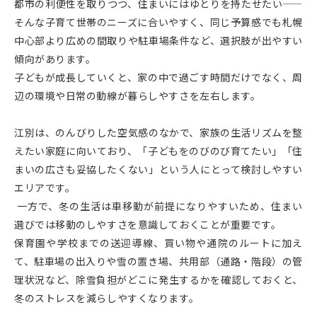
都市の利便性を取りつつ、住まいにはゆとりを持たせたい——
そんな子育て世帯のニーズに合いやすく、同じ予算感でも札幌
中心部より広めの間取りや駐車場条件など、選択肢が出やすい
傾向があります。
子どもが成長していくと、家の中で過ごす時間だけでなく、周
辺の環境や日常の動線が暮らしやすさを左右します。
江別は、のんびりした空気感のなかで、家族の生活リズムを整
えたい家庭に向いており、「子どもをのびのび育てたい」「住
まいの広さも妥協したくない」という人にとって検討しやすい
エリアです。
一方で、冬の生活は車移動が前提になりやすいため、住まい
選びでは移動のしやすさを意識しておくことが重要です。
保育園や学校までの送迎導線、買い物や通院のルートに加え
て、駐車場の出入りや雪の置き場、共用部（通路・階段）の管
理状況など、除雪負担がどこに発生するかを確認しておくと、
冬のストレスを減らしやすくなります。