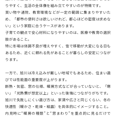
りやすく、生活の全体像を組み立てやすいのが特徴です。
買い物や通院、教育環境などが一定の範囲に集まりやすいた
め、「都市の便利さは欲しいけれど、都心ほどの密度は求めな
い」という家庭に合うケースがあります。
子育ての観点で安心材料になりやすいのは、医療や教育の選択
肢があること。
特に冬場は体調不良が増えやすく、雪で移動が大変になる日も
あるため、近くに頼れる先があることが暮らしの安定につなが
ります。
一方で、旭川は冷え込みが厳しい地域でもあるため、住まい選
びでは性能面の重要度が上がります。
断熱・気密、窓の仕様、暖房方式などが合っていないと、「寒
い」「光熱費が想定以上」といった後悔につながりがちです。
旭川で失敗しにくい選び方は、家賃や広さと同じくらい、冬の
快適性（暖かさ・乾燥・結露）を具体的にイメージすること。
内見時に“暖房の種類”と“窓まわり”を重点的に見るだけで