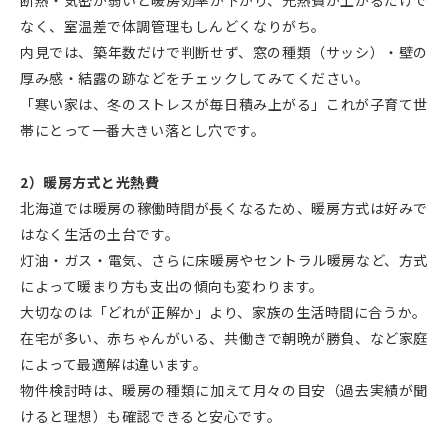
断熱・気密が弱いと暖房効率が下がり、光熱費が上がるだけで
なく、室温差で体調管理もしんどくなりがち。
内見では、築年数だけで判断せず、窓の種類（サッシ）・壁の
厚み感・結露の跡などをチェックしてみてください。
「寒い家は、冬のストレスが毎日積み上がる」これが子育て世
帯にとって一番大きい落とし穴です。
2）暖房方式と光熱費
北海道では暖房の稼働時間が長くなるため、暖房方式は好みで
はなく生活の土台です。
灯油・ガス・電気、さらに床暖房やセントラル暖房など、方式
によって暖まり方も支出の傾向も変わります。
大切なのは「どれが正解か」より、家族の生活時間に合うか。
在宅が多い、赤ちゃんがいる、共働きで朝晩が勝負、など家庭
によって最適解は違います。
物件検討時は、暖房の種類に加えて月々の目安（過去実績が聞
けると理想）も確認できると安心です。