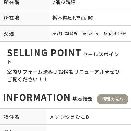
所在階
2階/2階建
所在地
栃木県
足利市
山川町
交通
東武伊勢崎線
「
東武和泉
」駅 徒歩43分
SELLING POINT
セールスポイン
ト
室内リフォーム済み♪設備もリニューアル★ぜひ
ご覧ください！！
INFORMATION
基本情報
情報の見方
物件名
メゾンやまひこB