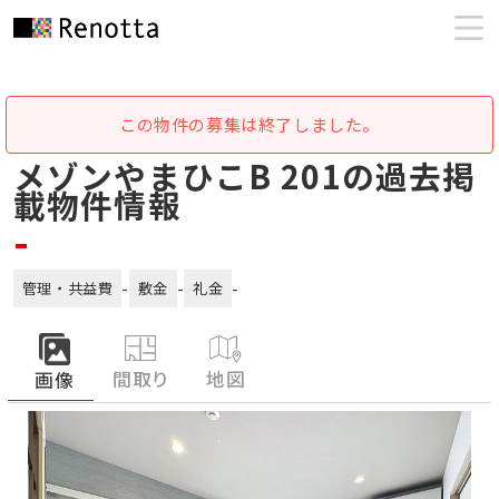
この物件の募集は終了しました。
メゾンやまひこB 201の過去掲
載物件情報
-
-
-
-
管理・共益費
敷金
礼金
間取り
地図
画像