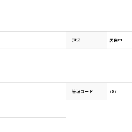
現況
居住中
管理コード
787