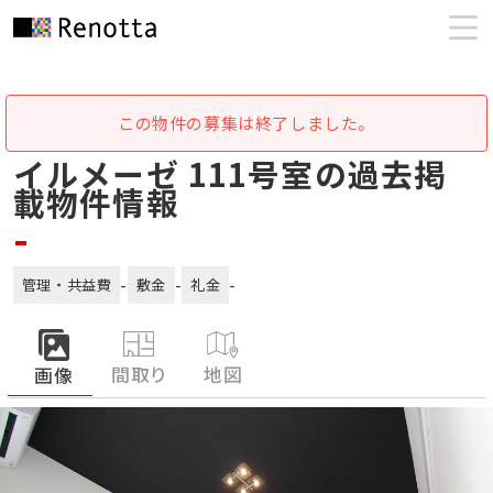
この物件の募集は終了しました。
イルメーゼ 111号室の過去掲
載物件情報
-
-
-
-
管理・共益費
敷金
礼金
間取り
地図
画像