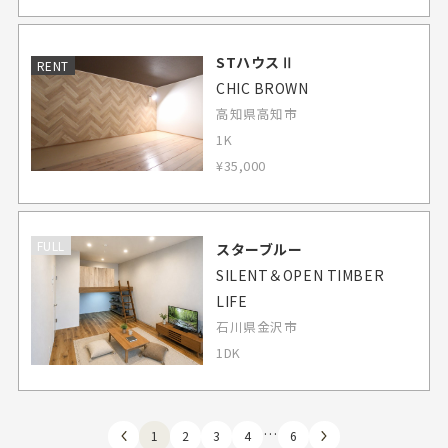
STハウスⅡ
RENT
CHIC BROWN
高知県高知市
1K
¥35,000
FULL
スターブルー
SILENT＆OPEN TIMBER
LIFE
石川県金沢市
1DK
…
1
2
3
4
6