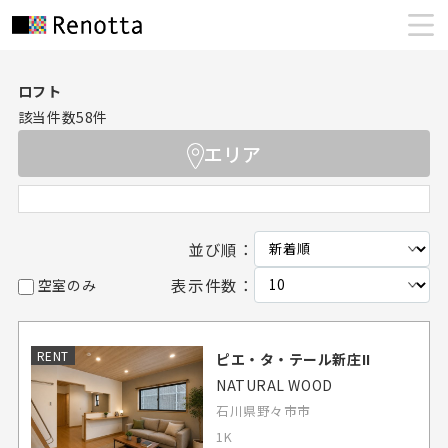
ロフト
該当件数
58
件
エリア
並び順：
表示件数：
空室のみ
RENT
ピエ・タ・テール新庄II
NATURAL WOOD
石川県野々市市
1K