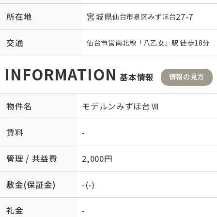
所在地
宮城県
27-7
仙台市泉区
みずほ台
交通
仙台市営南北線
「
八乙女
」駅 徒歩18分
INFORMATION
基本情報
情報の見方
物件名
モデルンみずほ台Ⅶ
賃料
-
管理 / 共益費
2,000円
敷金(保証金)
-(-)
礼金
-