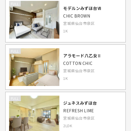
FULL
モデルンみずほ台Ⅶ
CHIC BROWN
宮城県仙台市泉区
1K
FULL
アラモード八乙女Ⅱ
COTTON CHIC
宮城県仙台市泉区
1K
FULL
ジュネスみずほ台
REFRESH LIME
宮城県仙台市泉区
2LDK