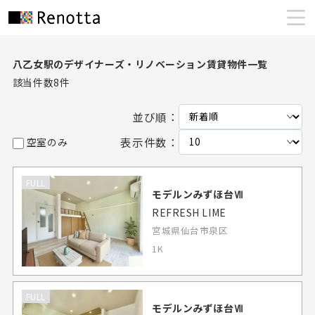
八乙女駅のデザイナーズ・リノベーション賃貸物件一覧
該当件数
8
件
並び順：
表示件数：
空室のみ
FULL
モデルンみずほ台Ⅶ
REFRESH LIME
宮城県仙台市泉区
1K
FULL
モデルンみずほ台Ⅶ