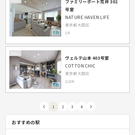
FULL
ファミリーポート荒井 302
号室
NATURE HAVEN LIFE
東京都大田区
1R
FULL
ヴェルテ山本 403号室
COTTON CHIC
東京都大田区
1LDK
1
2
3
4
おすすめの駅