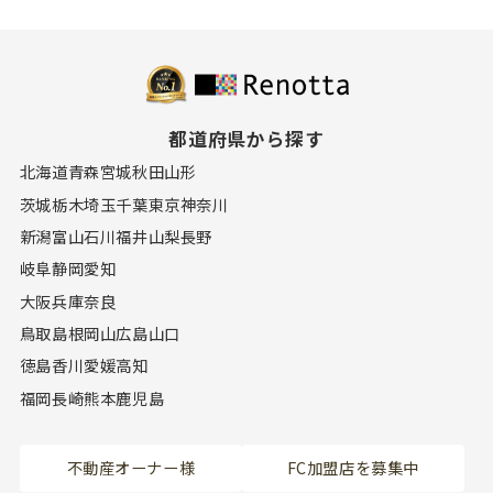
都道府県から探す
北海道
青森
宮城
秋田
山形
茨城
栃木
埼玉
千葉
東京
神奈川
新潟
富山
石川
福井
山梨
長野
岐阜
静岡
愛知
大阪
兵庫
奈良
鳥取
島根
岡山
広島
山口
徳島
香川
愛媛
高知
福岡
長崎
熊本
鹿児島
不動産オーナー様
FC加盟店を募集中