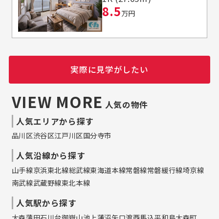
8.5
万円
実際に見学がしたい
VIEW MORE
人気の物件
人気エリアから探す
品川区
渋谷区
江戸川区
国分寺市
人気沿線から探す
山手線
京浜東北線
総武線
東海道本線
常磐線
常磐緩行線
埼京線
南武線
武蔵野線
東北本線
人気駅から探す
大森
蒲田
石川台
御嶽山
池上
蓮沼
矢口渡
西馬込
平和島
大森町