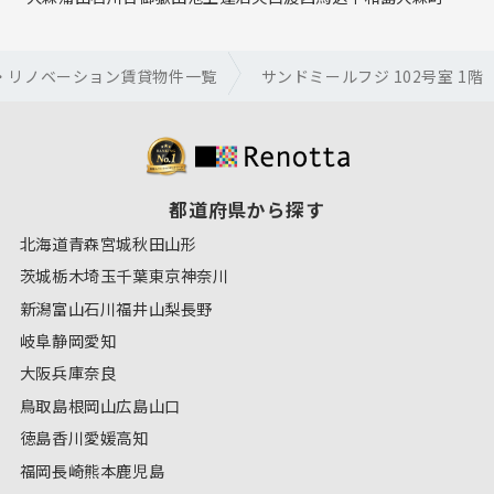
・リノベーション賃貸物件一覧
サンドミールフジ 102号室 1階
都道府県から探す
北海道
青森
宮城
秋田
山形
茨城
栃木
埼玉
千葉
東京
神奈川
新潟
富山
石川
福井
山梨
長野
岐阜
静岡
愛知
大阪
兵庫
奈良
鳥取
島根
岡山
広島
山口
徳島
香川
愛媛
高知
福岡
長崎
熊本
鹿児島