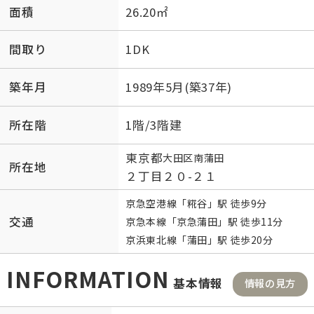
面積
26.20㎡
間取り
1DK
築年月
1989年5月(築37年)
所在階
1階/3階建
東京都
大田区
南蒲田
所在地
２丁目２０-２１
京急空港線
「
糀谷
」駅 徒歩9分
交通
京急本線
「
京急蒲田
」駅 徒歩11分
京浜東北線
「
蒲田
」駅 徒歩20分
INFORMATION
基本情報
情報の見方