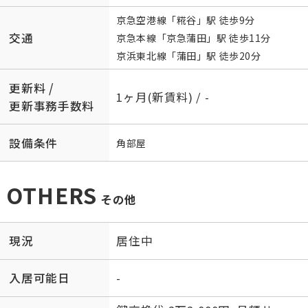
京急空港線
「
糀谷
」駅 徒歩9分
交通
京急本線
「
京急蒲田
」駅 徒歩11分
京浜東北線
「
蒲田
」駅 徒歩20分
更新料 /
1ヶ月(新賃料) / -
更新事務手数料
設備条件
角部屋
OTHERS
その他
現況
居住中
入居可能日
-