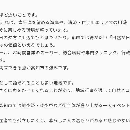
ほど近いことです。
ほど走れば、太平洋を望める海岸や、清流・仁淀川エリアでの川遊
ぐに楽しめる環境が整っています。
日の夕方に川辺でひと息ついたり。都市では得がたい「自然が
はの価値といえるでしょう。
ール、24時間営業のスーパー、総合病院や専門クリニック、行
す。
両立できる点が高知市の強みです。
として語られることも多い地域です。
さくに声をかけてくれることがあり、地域行事を通して自然とコ
高知市では前夜祭・後夜祭など街全体が盛り上がる一大イベン
住者でも孤立しにくく、暮らしに人の温もりがあると感じやす