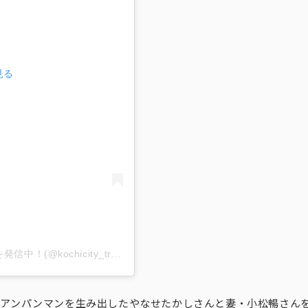
見る
高知市【公式】観光職員がココロ踊る高知の魅力を発信中！(@kochicity_travel)がシェアした投稿
は、アンパンマンを生み出したやなせたかしさんと妻・小松暢さん