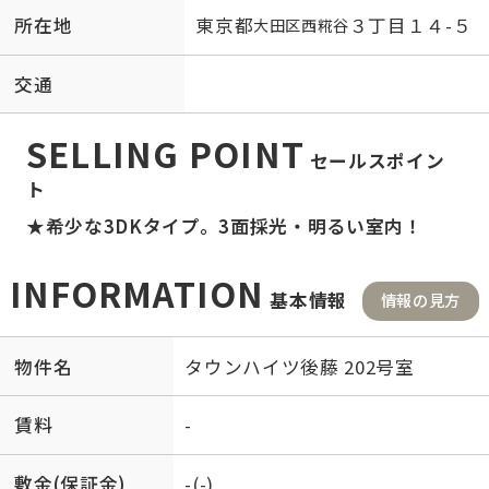
所在地
東京都
３丁目１４-５
大田区
西糀谷
交通
SELLING POINT
セールスポイン
ト
★希少な3DKタイプ。3面採光・明るい室内！
INFORMATION
基本情報
情報の見方
物件名
タウンハイツ後藤 202号室
賃料
-
敷金(保証金)
-(-)