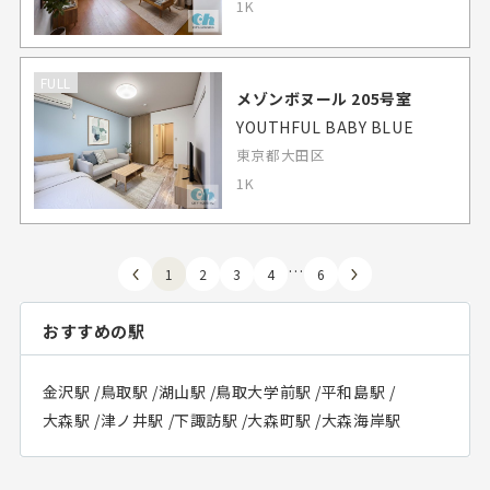
1K
FULL
メゾンボヌール 205号室
YOUTHFUL BABY BLUE
東京都大田区
1K
…
1
2
3
4
6
おすすめの駅
金沢駅
/
鳥取駅
/
湖山駅
/
鳥取大学前駅
/
平和島駅
/
大森駅
/
津ノ井駅
/
下諏訪駅
/
大森町駅
/
大森海岸駅