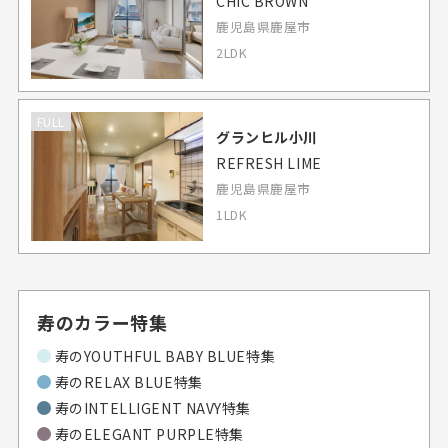
CHIC BROWN
鹿児島県鹿屋市
2LDK
FULL
グランヒル小川
REFRESH LIME
鹿児島県鹿屋市
1LDK
寿のカラー特集
寿の
YOUTHFUL BABY BLUE特集
寿の
RELAX BLUE特集
寿の
INTELLIGENT NAVY特集
寿の
ELEGANT PURPLE特集