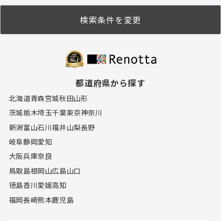
検索条件を変更
都道府県から探す
北海道
青森
宮城
秋田
山形
茨城
栃木
埼玉
千葉
東京
神奈川
新潟
富山
石川
福井
山梨
長野
岐阜
静岡
愛知
大阪
兵庫
奈良
鳥取
島根
岡山
広島
山口
徳島
香川
愛媛
高知
福岡
長崎
熊本
鹿児島