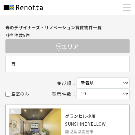
寿のデザイナーズ・リノベーション賃貸物件一覧
該当件数
5
件
エリア
寿
並び順：
表示件数：
空室のみ
FULL
グランヒル小川
SUNSHINE YELLOW
鹿児島県鹿屋市