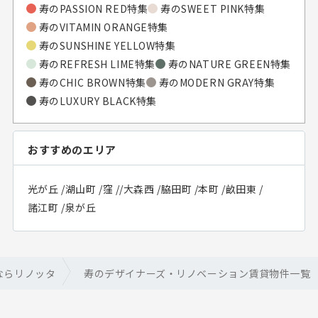
寿の
PASSION RED特集
寿の
SWEET PINK特集
寿の
VITAMIN ORANGE特集
寿の
SUNSHINE YELLOW特集
寿の
REFRESH LIME特集
寿の
NATURE GREEN特集
寿の
CHIC BROWN特集
寿の
MODERN GRAY特集
寿の
LUXURY BLACK特集
おすすめのエリア
光が丘
/
湖山町
/
窪
/
/
大森西
/
脇田町
/
本町
/
畝田東
/
諸江町
/
泉が丘
ならリノッタ
寿のデザイナーズ・リノベーション賃貸物件一覧