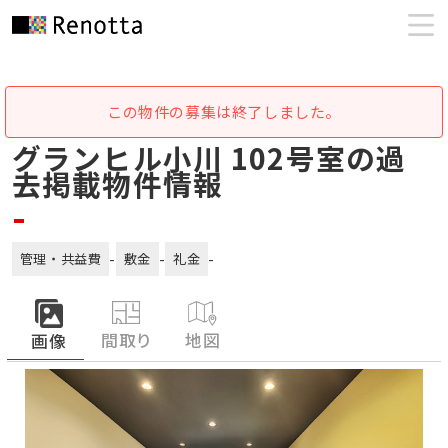
この物件の募集は終了しました。
グランヒル小川 102号室の過
去掲載物件情報
-
-
-
-
管理・共益費
敷金
礼金
間取り
地図
画像