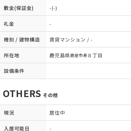
敷金(保証金)
-(-)
礼金
-
種別 / 建物構造
賃貸マンション / -
所在地
鹿児島県
８丁目
鹿屋市
寿
設備条件
OTHERS
その他
現況
居住中
入居可能日
-