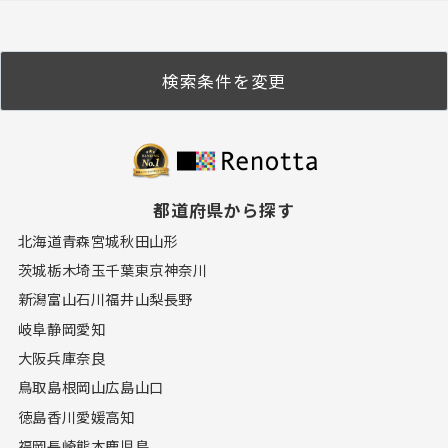
検索条件を変更
都道府県から探す
北海道
青森
宮城
秋田
山形
茨城
栃木
埼玉
千葉
東京
神奈川
新潟
富山
石川
福井
山梨
長野
岐阜
静岡
愛知
大阪
兵庫
奈良
鳥取
島根
岡山
広島
山口
徳島
香川
愛媛
高知
福岡
長崎
熊本
鹿児島