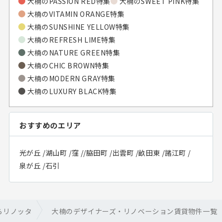
大楠の
PASSION RED特集
大楠の
SWEET PINK特集
大楠の
VITAMIN ORANGE特集
大楠の
SUNSHINE YELLOW特集
大楠の
REFRESH LIME特集
大楠の
NATURE GREEN特集
大楠の
CHIC BROWN特集
大楠の
MODERN GRAY特集
大楠の
LUXURY BLACK特集
おすすめのエリア
光が丘
/
湖山町
/
窪
/
/
脇田町
/
出雲町
/
畝田東
/
諸江町
/
泉が丘
/
石引
らリノッタ
大楠のデザイナーズ・リノベーション賃貸物件一覧