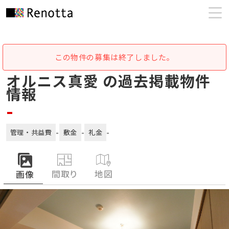
この物件の募集は終了しました。
オルニス真愛 の過去掲載物件
情報
-
-
-
-
管理・共益費
敷金
礼金
間取り
地図
画像