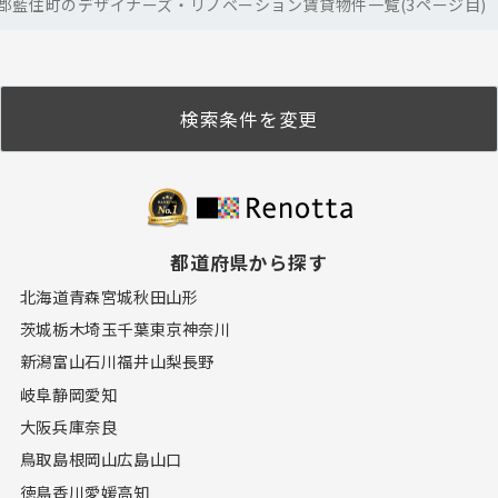
郡藍住町のデザイナーズ・リノベーション賃貸物件一覧(3ページ目)
検索条件を変更
都道府県から探す
北海道
青森
宮城
秋田
山形
茨城
栃木
埼玉
千葉
東京
神奈川
新潟
富山
石川
福井
山梨
長野
岐阜
静岡
愛知
大阪
兵庫
奈良
鳥取
島根
岡山
広島
山口
徳島
香川
愛媛
高知