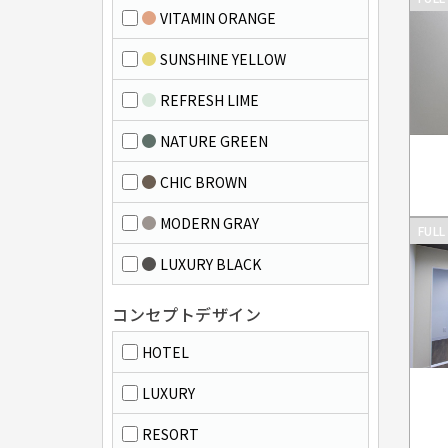
VITAMIN ORANGE
SUNSHINE YELLOW
REFRESH LIME
NATURE GREEN
CHIC BROWN
MODERN GRAY
FULL
LUXURY BLACK
コンセプトデザイン
HOTEL
LUXURY
RESORT