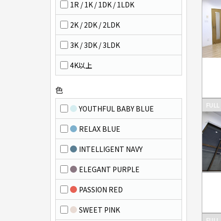
1R / 1K / 1DK / 1LDK
2K / 2DK / 2LDK
3K / 3DK / 3LDK
4K以上
色
FULL
YOUTHFUL BABY BLUE
RELAX BLUE
INTELLIGENT NAVY
ELEGANT PURPLE
PASSION RED
SWEET PINK
FULL