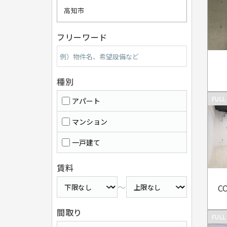
高知市
フリーワード
種別
FULL
アパート
マンション
一戸建て
賃料
～
間取り
FULL