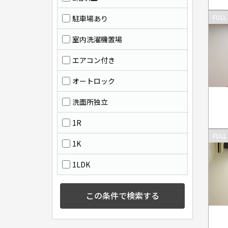
FULL
駐車場あり
室内洗濯機置場
エアコン付き
オートロック
洗面所独立
1R
FULL
1K
1LDK
この条件で検索する