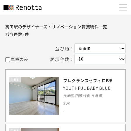
高田駅のデザイナーズ・リノベーション賃貸物件一覧
該当件数
2
件
並び順：
表示件数：
空室のみ
FULL
フレグランスセフィロE棟
YOUTHFUL BABY BLUE
長崎県西彼杵郡長与町
3DK
-
FULL