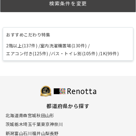
検索条件を変更
おすすめこだわり特集
2階以上(137件)
室内洗濯機置場(130件)
エアコン付き(125件)
バス・トイレ別(105件)
1K(99件)
都道府県から探す
北海道
青森
宮城
秋田
山形
茨城
栃木
埼玉
千葉
東京
神奈川
新潟
富山
石川
福井
山梨
長野