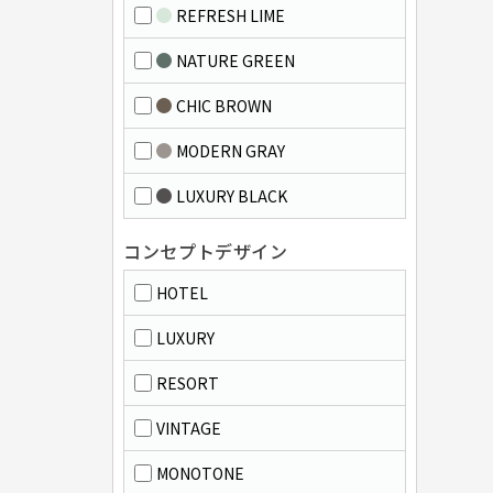
REFRESH LIME
NATURE GREEN
CHIC BROWN
MODERN GRAY
LUXURY BLACK
コンセプトデザイン
HOTEL
LUXURY
RESORT
VINTAGE
MONOTONE