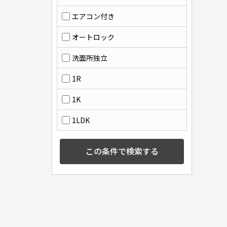
エアコン付き
オートロック
洗面所独立
1R
1K
1LDK
この条件で検索する