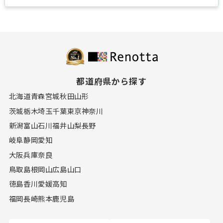
都道府県から探す
北海道
青森
宮城
秋田
山形
茨城
栃木
埼玉
千葉
東京
神奈川
新潟
富山
石川
福井
山梨
長野
岐阜
静岡
愛知
大阪
兵庫
奈良
鳥取
島根
岡山
広島
山口
徳島
香川
愛媛
高知
福岡
長崎
熊本
鹿児島