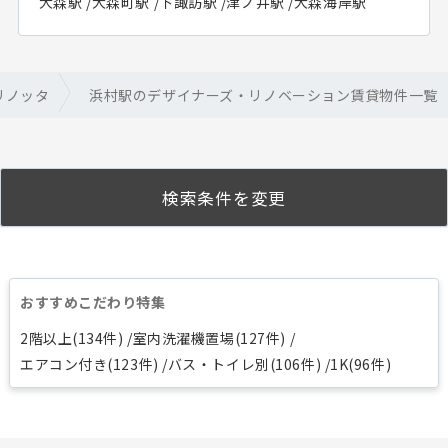
大森駅
/
大森町駅
/
下諏訪駅
/
津ノ井駅
/
大森海岸駅
リノッタ
浜村駅のデザイナーズ・リノベーション賃貸物件一覧
検索条件を変更
おすすめこだわり特集
2階以上(134件)
室内洗濯機置場(127件)
エアコン付き(123件)
バス・トイレ別(106件)
1K(96件)