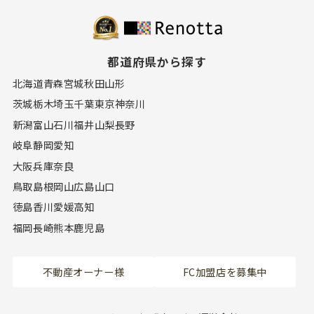
都道府県から探す
北海道
青森
宮城
秋田
山形
茨城
栃木
埼玉
千葉
東京
神奈川
新潟
富山
石川
福井
山梨
長野
岐阜
静岡
愛知
大阪
兵庫
奈良
鳥取
島根
岡山
広島
山口
徳島
香川
愛媛
高知
福岡
長崎
熊本
鹿児島
不動産オーナー様
FC加盟店を募集中