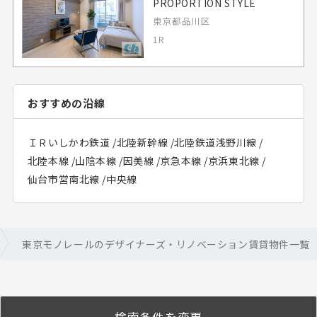
PROPORTION STYLE
東京都品川区
1R
おすすめの沿線
ＩＲいしかわ鉄道
/
北陸新幹線
/
北陸鉄道浅野川線
/
北陸本線
/
山陰本線
/
因美線
/
京急本線
/
京浜東北線
/
仙台市営南北線
/
中央線
東京モノレールのデザイナーズ・リノベーション賃貸物件一覧