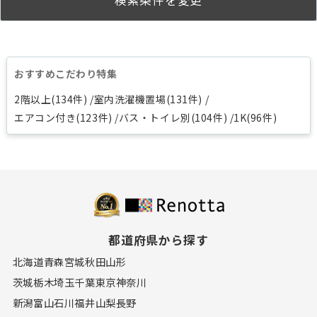
検索条件を変更
おすすめこだわり特集
2階以上(134件)
室内洗濯機置場(131件)
エアコン付き(123件)
バス・トイレ別(104件)
1K(96件)
都道府県から探す
北海道
青森
宮城
秋田
山形
茨城
栃木
埼玉
千葉
東京
神奈川
新潟
富山
石川
福井
山梨
長野