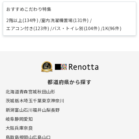
おすすめこだわり特集
2階以上(134件)
室内洗濯機置場(131件)
エアコン付き(123件)
バス・トイレ別(104件)
1K(96件)
都道府県から探す
北海道
青森
宮城
秋田
山形
茨城
栃木
埼玉
千葉
東京
神奈川
新潟
富山
石川
福井
山梨
長野
岐阜
静岡
愛知
大阪
兵庫
奈良
鳥取
島根
岡山
広島
山口