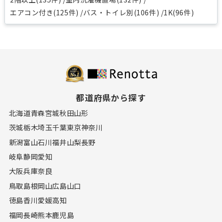
エアコン付き(125件)
バス・トイレ別(106件)
1K(96件)
都道府県から探す
北海道
青森
宮城
秋田
山形
茨城
栃木
埼玉
千葉
東京
神奈川
新潟
富山
石川
福井
山梨
長野
岐阜
静岡
愛知
大阪
兵庫
奈良
鳥取
島根
岡山
広島
山口
徳島
香川
愛媛
高知
福岡
長崎
熊本
鹿児島