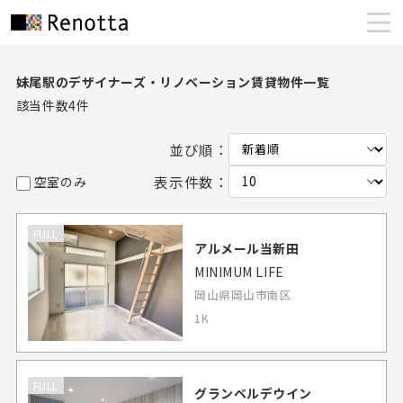
妹尾駅のデザイナーズ・リノベーション賃貸物件一覧
該当件数
4
件
並び順：
表示件数：
空室のみ
FULL
アルメール当新田
MINIMUM LIFE
岡山県岡山市南区
1K
FULL
グランベルデウイン