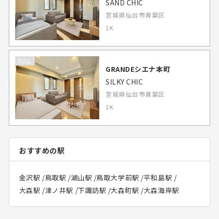
SAND CHIC
宮城県仙台市青葉区
1K
FULL
GRANDEシエナ本町
SILKY CHIC
宮城県仙台市青葉区
1K
おすすめの駅
金沢駅
/
鳥取駅
/
湖山駅
/
鳥取大学前駅
/
平和島駅
/
大森駅
/
津ノ井駅
/
下諏訪駅
/
大森町駅
/
大森海岸駅