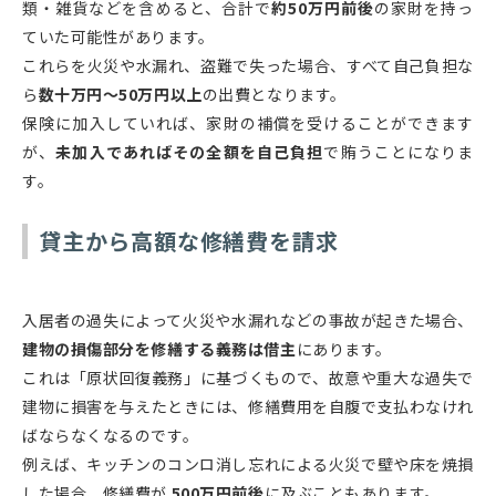
類・雑貨などを含めると、合計で
約50万円前後
の家財を持っ
ていた可能性があります。
これらを火災や水漏れ、盗難で失った場合、すべて自己負担な
ら
数十万円〜50万円以上
の出費となります。
保険に加入していれば、家財の補償を受けることができます
が、
未加入であればその全額を自己負担
で賄うことになりま
す。
貸主から高額な修繕費を請求
入居者の過失によって火災や水漏れなどの事故が起きた場合、
建物の損傷部分を修繕する義務は借主
にあります。
これは「原状回復義務」に基づくもので、故意や重大な過失で
建物に損害を与えたときには、修繕費用を自腹で支払わなけれ
ばならなくなるのです。
例えば、キッチンのコンロ消し忘れによる火災で壁や床を焼損
した場合、修繕費が
500万円前後
に及ぶこともあります
。