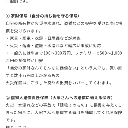
一般的です。
① 家財保険（自分の持ち物を守る保険）
自分の所有物が火災や水漏れ、盗難などの被害を受けた際に補
償を受けられます。
・家具・家電・衣類・日用品などが対象
・火災・落雷・盗難・水濡れなど幅広い事故に対応
・一般的には単身で100～300万円、ファミリーで500～1,000
万円の補償額が目安
「自分の家財なんてそんなに価値ない」という人でも、買い直
すと数十万円以上かかるもの。
火災保険は、こうした突然の出費をカバーしてくれます。
② 借家人賠償責任保険（大家さんへの賠償に備える保険）
火災・水濡れなどの事故で「建物そのもの」に損害を与えてし
まった場合に、大家さんへ賠償する費用を補償してくれる保険
です。
例としては…