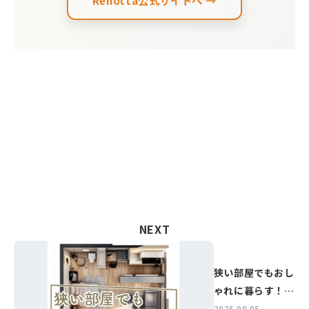
Renotta公式サイトへ →
NEXT
狭い部屋でもおし
ゃれに暮らす！機
能的なインテリア
2025.08.05