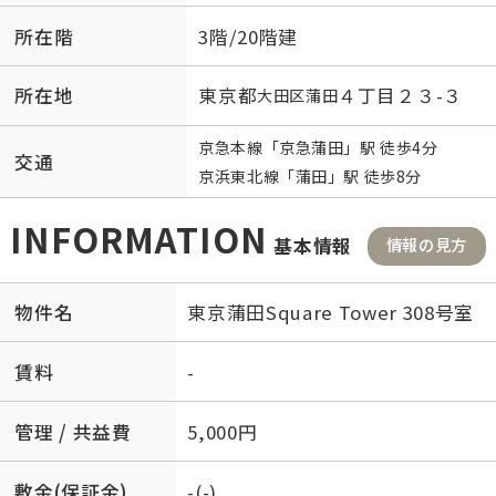
所在階
3階/20階建
所在地
東京都
４丁目２３-３
大田区
蒲田
京急本線
「
京急蒲田
」駅 徒歩4分
交通
京浜東北線
「
蒲田
」駅 徒歩8分
INFORMATION
基本情報
情報の見方
物件名
東京蒲田Square Tower 308号室
賃料
-
管理 / 共益費
5,000円
敷金(保証金)
-(-)