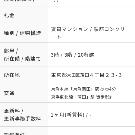
礼金
-
賃貸マンション / 鉄筋コンクリ
種別 / 建物構造
ート
部屋 /
3階 / 3階 / 20階建
所在階 / 階建て
所在地
東京都
４丁目２３-３
大田区
蒲田
京急本線
「
京急蒲田
」駅 徒歩4分
交通
京浜東北線
「
蒲田
」駅 徒歩8分
更新料 /
1ヶ月(新賃料) / -
更新事務手数料
設備条件