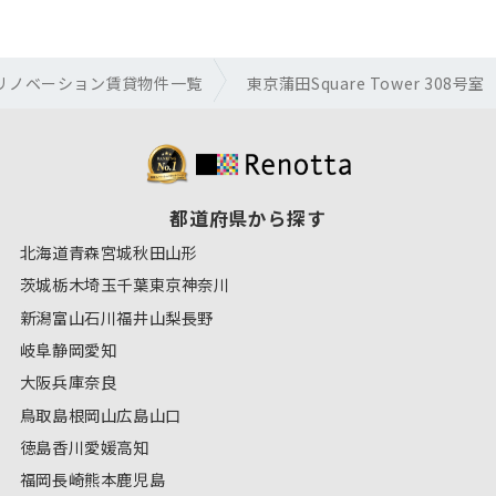
リノベーション賃貸物件一覧
東京蒲田Square Tower 308号室
都道府県から探す
北海道
青森
宮城
秋田
山形
茨城
栃木
埼玉
千葉
東京
神奈川
新潟
富山
石川
福井
山梨
長野
岐阜
静岡
愛知
大阪
兵庫
奈良
鳥取
島根
岡山
広島
山口
徳島
香川
愛媛
高知
福岡
長崎
熊本
鹿児島