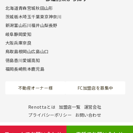
北海道
青森
宮城
秋田
山形
茨城
栃木
埼玉
千葉
東京
神奈川
新潟
富山
石川
福井
山梨
長野
岐阜
静岡
愛知
大阪
兵庫
奈良
鳥取
島根
岡山
広島
山口
徳島
香川
愛媛
高知
福岡
長崎
熊本
鹿児島
不動産オーナー様
FC加盟店を募集中
Renottaとは
加盟店一覧
運営会社
プライバシーポリシー
お問い合わせ