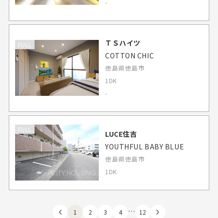
-
ＴＳハイツ
FULL
COTTON CHIC
徳島県徳島市
1DK
-
FULL
LUCE住吉
YOUTHFUL BABY BLUE
徳島県徳島市
1DK
…
1
2
3
4
12