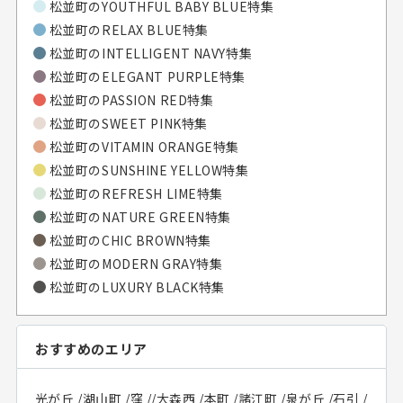
松並町の
YOUTHFUL BABY BLUE特集
松並町の
RELAX BLUE特集
松並町の
INTELLIGENT NAVY特集
松並町の
ELEGANT PURPLE特集
松並町の
PASSION RED特集
松並町の
SWEET PINK特集
松並町の
VITAMIN ORANGE特集
松並町の
SUNSHINE YELLOW特集
松並町の
REFRESH LIME特集
松並町の
NATURE GREEN特集
松並町の
CHIC BROWN特集
松並町の
MODERN GRAY特集
松並町の
LUXURY BLACK特集
おすすめのエリア
光が丘
/
湖山町
/
窪
/
/
大森西
/
本町
/
諸江町
/
泉が丘
/
石引
/