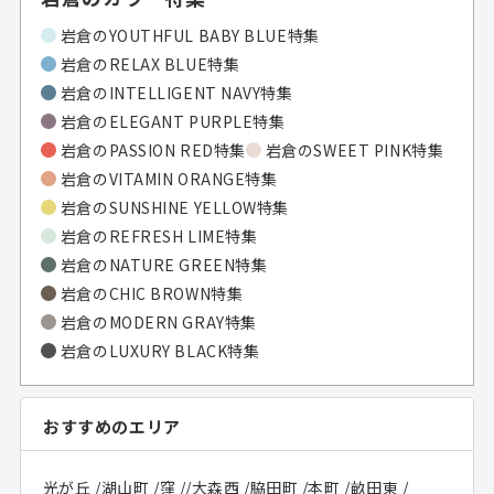
岩倉の
YOUTHFUL BABY BLUE特集
岩倉の
RELAX BLUE特集
岩倉の
INTELLIGENT NAVY特集
岩倉の
ELEGANT PURPLE特集
岩倉の
PASSION RED特集
岩倉の
SWEET PINK特集
岩倉の
VITAMIN ORANGE特集
岩倉の
SUNSHINE YELLOW特集
岩倉の
REFRESH LIME特集
岩倉の
NATURE GREEN特集
岩倉の
CHIC BROWN特集
岩倉の
MODERN GRAY特集
岩倉の
LUXURY BLACK特集
おすすめのエリア
光が丘
/
湖山町
/
窪
/
/
大森西
/
脇田町
/
本町
/
畝田東
/