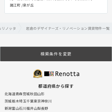
諸江町
/
泉が丘
らリノッタ
岩倉のデザイナーズ・リノベーション賃貸物件一覧
検索条件を変更
都道府県から探す
北海道
青森
宮城
秋田
山形
茨城
栃木
埼玉
千葉
東京
神奈川
新潟
富山
石川
福井
山梨
長野