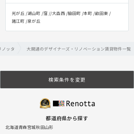
光が丘
/
湖山町
/
窪
/
/
大森西
/
脇田町
/
本町
/
畝田東
/
諸江町
/
泉が丘
リノッタ
大開通のデザイナーズ・リノベーション賃貸物件一覧
検索条件を変更
都道府県から探す
北海道
青森
宮城
秋田
山形