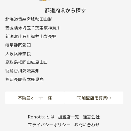
都道府県から探す
北海道
青森
宮城
秋田
山形
茨城
栃木
埼玉
千葉
東京
神奈川
新潟
富山
石川
福井
山梨
長野
岐阜
静岡
愛知
大阪
兵庫
奈良
鳥取
島根
岡山
広島
山口
徳島
香川
愛媛
高知
福岡
長崎
熊本
鹿児島
不動産オーナー様
FC加盟店を募集中
Renottaとは
加盟店一覧
運営会社
プライバシーポリシー
お問い合わせ