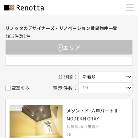
リノッタのデザイナーズ・リノベーション賃貸物件一覧
該当件数
1
件
エリア
並び順：
表示件数：
空室のみ
FULL
メゾン・ド･六甲パートⅡ
MODERN GRAY
兵庫県神戸市灘区
2K