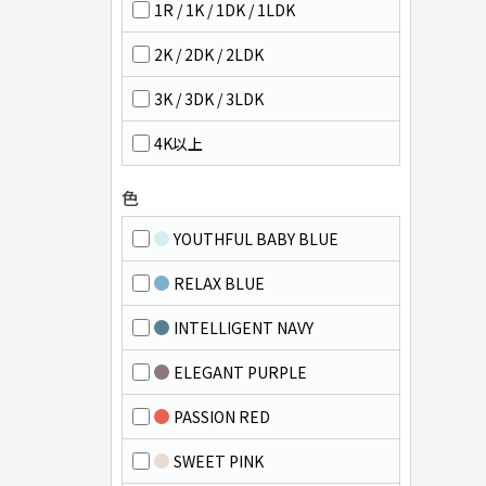
1R / 1K / 1DK / 1LDK
2K / 2DK / 2LDK
3K / 3DK / 3LDK
4K以上
色
YOUTHFUL BABY BLUE
RELAX BLUE
INTELLIGENT NAVY
ELEGANT PURPLE
PASSION RED
SWEET PINK