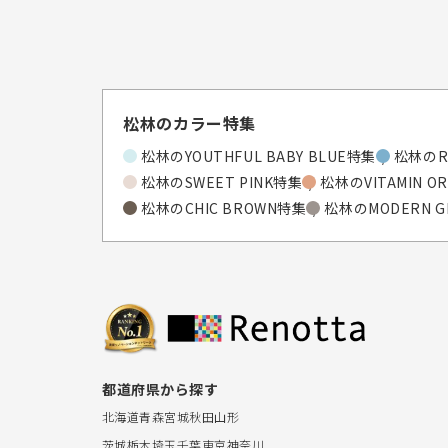
松林のカラー特集
松林のYOUTHFUL BABY BLUE特集
松林のR
松林のSWEET PINK特集
松林のVITAMIN O
松林のCHIC BROWN特集
松林のMODERN G
都道府県から探す
北海道
青森
宮城
秋田
山形
茨城
栃木
埼玉
千葉
東京
神奈川