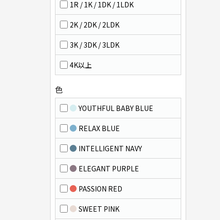
1R / 1K / 1DK / 1LDK
2K / 2DK / 2LDK
3K / 3DK / 3LDK
4K以上
色
YOUTHFUL BABY BLUE
RELAX BLUE
INTELLIGENT NAVY
ELEGANT PURPLE
PASSION RED
SWEET PINK