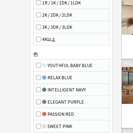
1R / 1K / 1DK / 1LDK
2K / 2DK / 2LDK
3K / 3DK / 3LDK
4K以上
色
FULL
YOUTHFUL BABY BLUE
RELAX BLUE
INTELLIGENT NAVY
ELEGANT PURPLE
PASSION RED
SWEET PINK
FULL