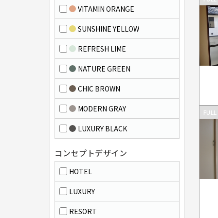
VITAMIN ORANGE
SUNSHINE YELLOW
REFRESH LIME
NATURE GREEN
CHIC BROWN
MODERN GRAY
FULL
LUXURY BLACK
コンセプトデザイン
HOTEL
LUXURY
RESORT