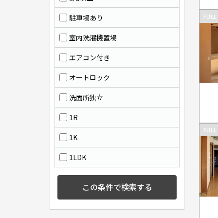
FULL
駐車場あり
室内洗濯機置場
エアコン付き
オートロック
洗面所独立
1R
FULL
1K
1LDK
この条件で検索する