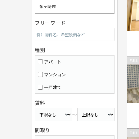
茅ヶ崎市
フリーワード
種別
FULL
アパート
マンション
一戸建て
賃料
～
間取り
FULL