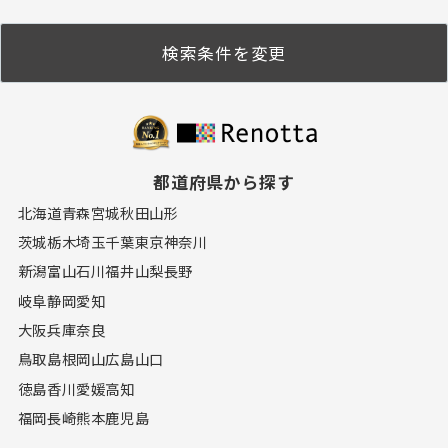
検索条件を変更
都道府県から探す
北海道
青森
宮城
秋田
山形
茨城
栃木
埼玉
千葉
東京
神奈川
新潟
富山
石川
福井
山梨
長野
岐阜
静岡
愛知
大阪
兵庫
奈良
鳥取
島根
岡山
広島
山口
徳島
香川
愛媛
高知
福岡
長崎
熊本
鹿児島