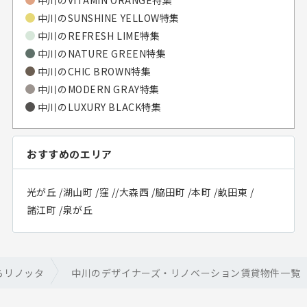
中川の
SUNSHINE YELLOW特集
中川の
REFRESH LIME特集
中川の
NATURE GREEN特集
中川の
CHIC BROWN特集
中川の
MODERN GRAY特集
中川の
LUXURY BLACK特集
おすすめのエリア
光が丘
/
湖山町
/
窪
/
/
大森西
/
脇田町
/
本町
/
畝田東
/
諸江町
/
泉が丘
らリノッタ
中川のデザイナーズ・リノベーション賃貸物件一覧