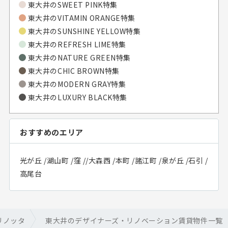
東大井の
SWEET PINK特集
東大井の
VITAMIN ORANGE特集
東大井の
SUNSHINE YELLOW特集
東大井の
REFRESH LIME特集
東大井の
NATURE GREEN特集
東大井の
CHIC BROWN特集
東大井の
MODERN GRAY特集
東大井の
LUXURY BLACK特集
おすすめのエリア
光が丘
/
湖山町
/
窪
/
/
大森西
/
本町
/
諸江町
/
泉が丘
/
石引
/
高尾台
リノッタ
東大井のデザイナーズ・リノベーション賃貸物件一覧