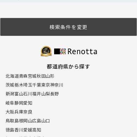
検索条件を変更
都道府県から探す
北海道
青森
宮城
秋田
山形
茨城
栃木
埼玉
千葉
東京
神奈川
新潟
富山
石川
福井
山梨
長野
岐阜
静岡
愛知
大阪
兵庫
奈良
鳥取
島根
岡山
広島
山口
徳島
香川
愛媛
高知