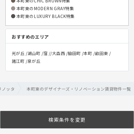
本町東の
CHIC BROWN特集
本町東の
MODERN GRAY特集
本町東の
LUXURY BLACK特集
おすすめのエリア
光が丘
/
湖山町
/
窪
/
/
大森西
/
脇田町
/
本町
/
畝田東
/
諸江町
/
泉が丘
リノッタ
本町東のデザイナーズ・リノベーション賃貸物件一覧
検索条件を変更