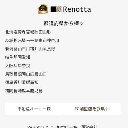
都道府県から探す
北海道
青森
宮城
秋田
山形
茨城
栃木
埼玉
千葉
東京
神奈川
新潟
富山
石川
福井
山梨
長野
岐阜
静岡
愛知
大阪
兵庫
奈良
鳥取
島根
岡山
広島
山口
徳島
香川
愛媛
高知
福岡
長崎
熊本
鹿児島
不動産オーナー様
FC加盟店を募集中
Renottaとは
加盟店一覧
運営会社