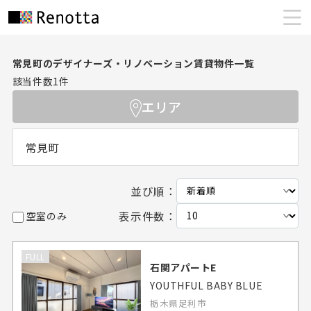
常見町のデザイナーズ・リノベーション賃貸物件一覧
該当件数
1
件
エリア
常見町
並び順：
表示件数：
空室のみ
FULL
石関アパートE
YOUTHFUL BABY BLUE
栃木県足利市