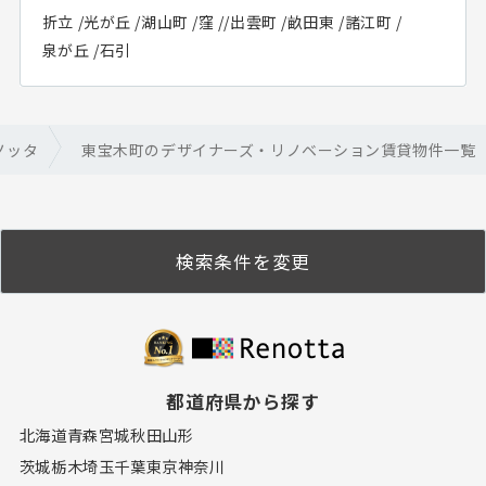
折立
/
光が丘
/
湖山町
/
窪
/
/
出雲町
/
畝田東
/
諸江町
/
泉が丘
/
石引
ノッタ
東宝木町のデザイナーズ・リノベーション賃貸物件一覧
検索条件を変更
都道府県から探す
北海道
青森
宮城
秋田
山形
茨城
栃木
埼玉
千葉
東京
神奈川